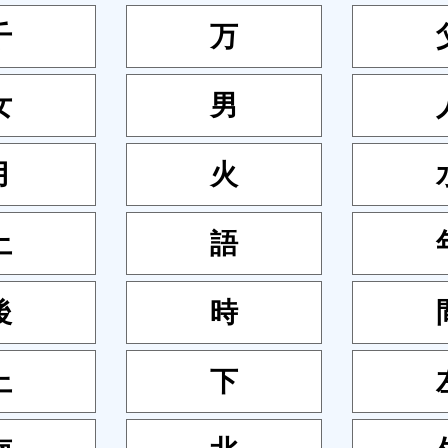
千
万
女
男
月
火
土
語
後
時
上
下