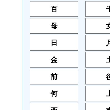
百
母
日
金
前
何