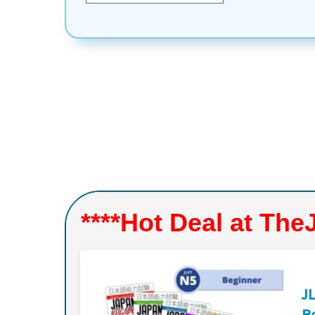
****Hot Deal at Th
J