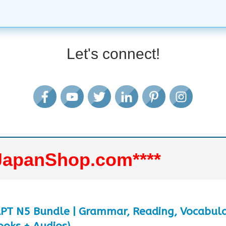
Let's connect!
eJapanShop.com****
LPT N5 Bundle | Grammar, Reading, Vocabulary