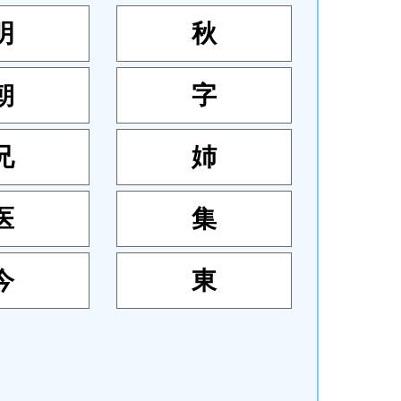
明
秋
朝
字
兄
姉
医
集
今
東