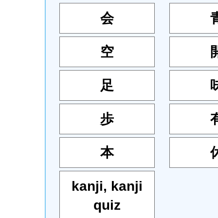
会
空
足
歩
本
kanji
,
kanji
quiz