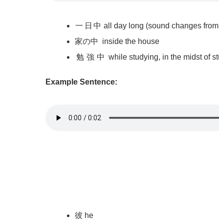
一日中
all day long (sound changes fro
家
の
中
inside the house
勉強中
while studying, in the midst of s
Example Sentence:
彼
he