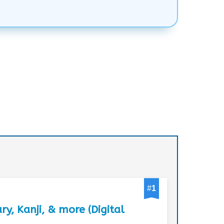
#
1
, Kanji, & more (Digital