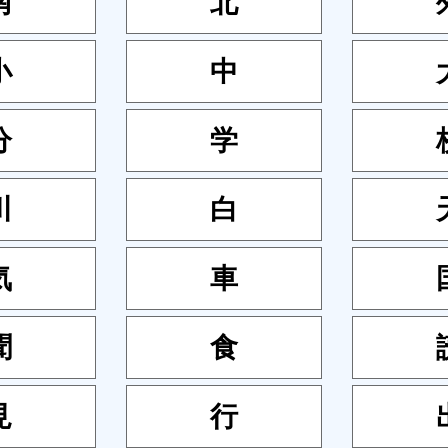
南
北
小
中
分
学
川
白
気
車
聞
食
見
行