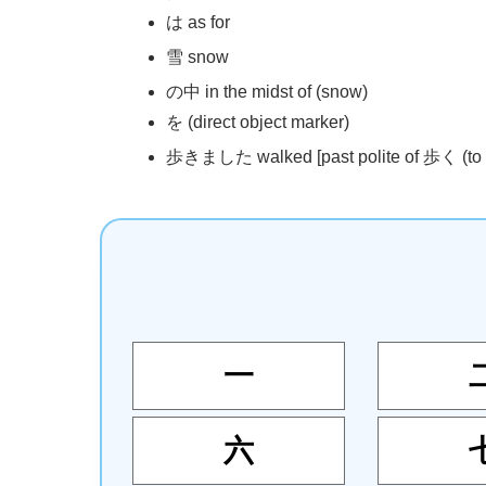
は as for
雪
snow
の
中
in the midst of (snow)
を (direct object marker)
歩
きました walked [past polite of
歩
く (to 
一
六