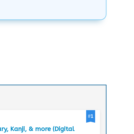
#
1
, Kanji, & more (Digital