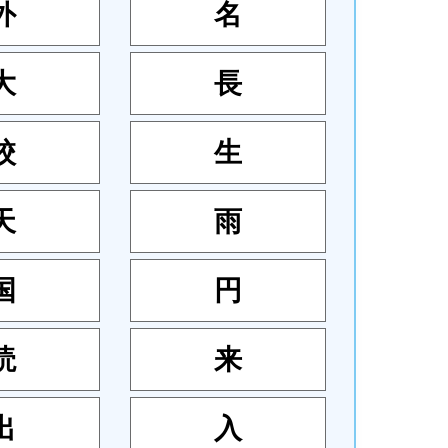
外
名
大
長
校
生
天
雨
国
円
読
来
出
入