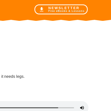
NE
WSLETTER
Free eBooks & Lessons
 it needs legs.