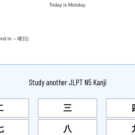
Today is Monday.
end in ～
曜日
]
Study another JLPT N5 Kanji
二
三
七
八