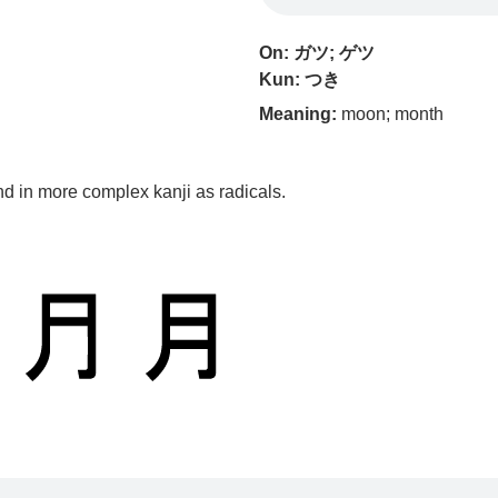
On: ガツ; ゲツ
Kun: つき
Meaning:
moon; month
nd in more complex kanji as radicals.