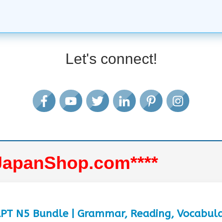
Let's connect!
eJapanShop.com****
LPT N5 Bundle | Grammar, Reading, Vocabulary