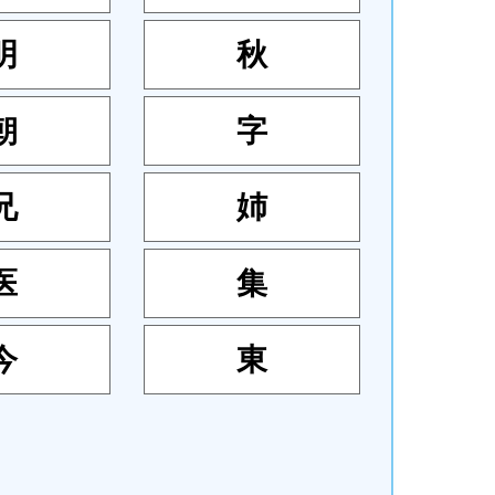
明
秋
朝
字
兄
姉
医
集
今
東