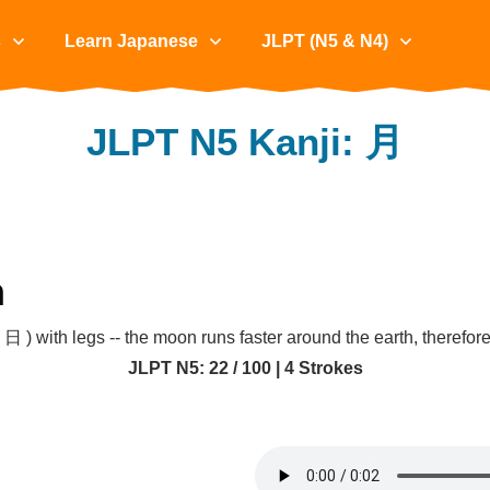
s
Learn Japanese
JLPT (N5 & N4)
JLPT N5 Kanji: 月
h
( 日 ) with legs -- the moon runs faster around the earth, therefore
JLPT N5: 22 / 100 | 4 Strokes