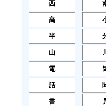
西
高
半
山
電
話
書