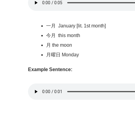
一月
January [lit. 1st month]
今月
this month
月
the moon
月曜日
Monday
Example Sentence: