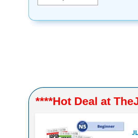
****Hot Deal at Th
J