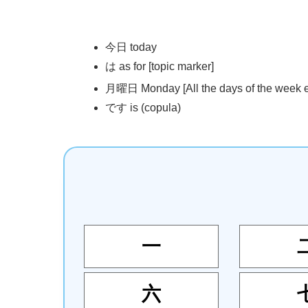
今日
today
は as for [topic marker]
月曜日
Monday [All the days of the week 
です is (copula)
一
六