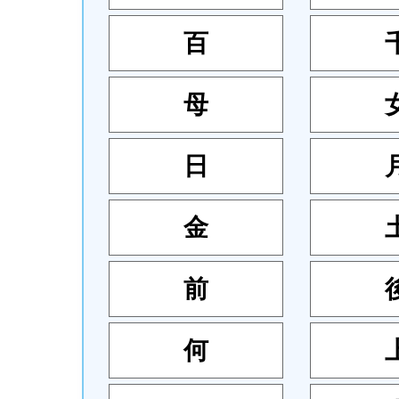
百
母
日
金
前
何