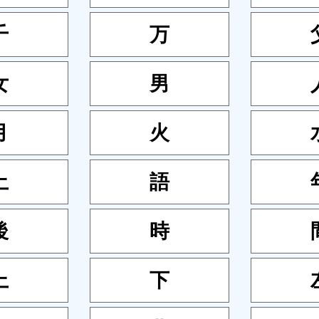
千
万
女
男
月
火
土
語
後
時
上
下