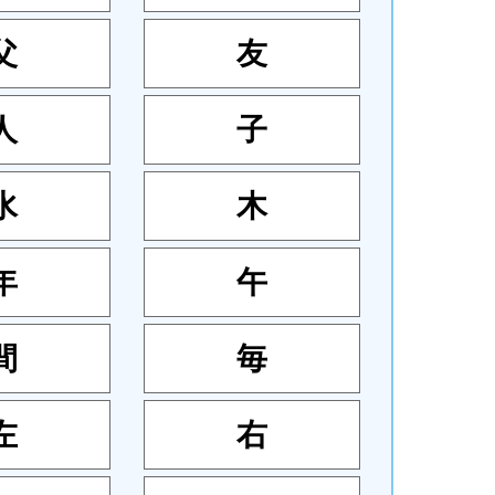
父
友
人
子
水
木
年
午
間
毎
左
右