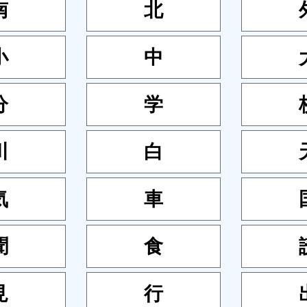
南
北
小
中
分
学
川
白
気
車
聞
食
見
行