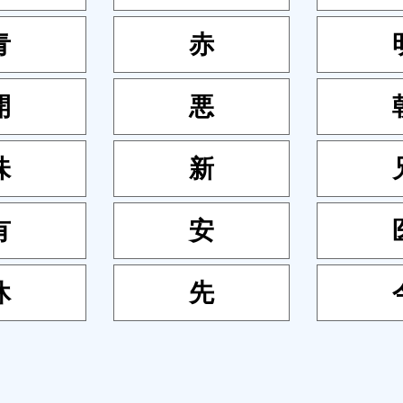
青
赤
開
悪
味
新
有
安
休
先